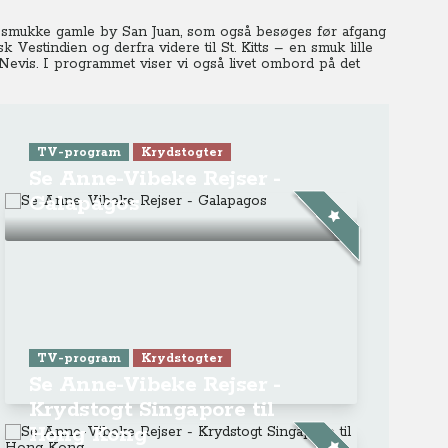
n smukke gamle by San Juan, som også besøges før afgang
Vestindien og derfra videre til St. Kitts – en smuk lille
Nevis. I programmet viser vi også livet ombord på det
TV-program
Krydstogter
Se Anne-Vibeke Rejser -
Galapagos
TV-program
Krydstogter
Se Anne-Vibeke Rejser -
Krydstogt Singapore til
Hong Kong