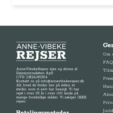
Ge
Anne-Vibeke Rejser
Om o
FAQ 
AnneVibekeRejser ejes og drives af
Tilm
Rejsejournalisten ApS
CVR: DK
26185254
Pres
Kontakt os på
info@annevibekerejser.dk
Alt, hvad du finder her på siden, er
Hand
steder, som vi selv har besøgt. Vi har
rejst i over 25 år i over 100 lande på
Abo
mange forskellige måder. Vi sælger IKKE
rejser.
Priv
Juri