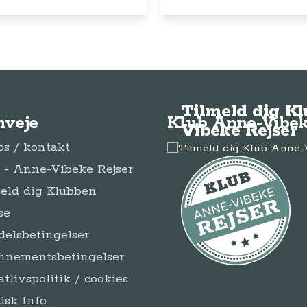
Tilmeld dig K
nveje
Klub Anne-Vibek
Vibeke Rejser
s / kontakt
- Anne-Vibeke Rejser
eld dig Klubben
se
elsbetingelser
nnementsbetingelser
atlivspolitik / cookies
disk Info