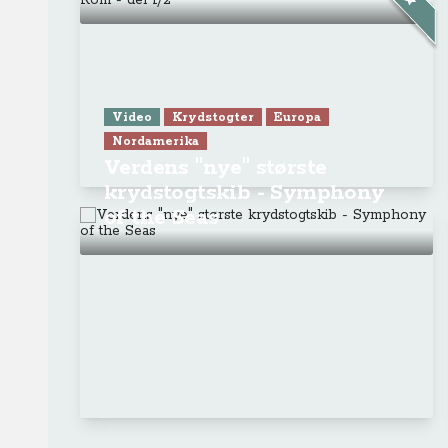
Video
Krydstogter
Europa
Nordamerika
Verdens "nye" største
krydstogtskib - Symphony
of the Seas