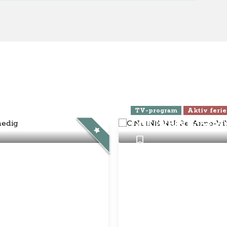
ra Athen -
TV-program
Aktiv ferie
ONLINE NU: Se An