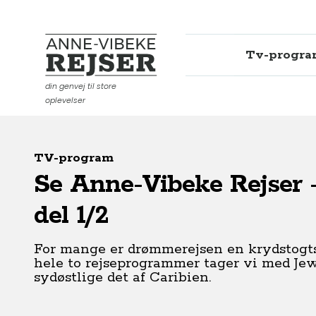
Tv-progr
Anne-Vibeke Rejser
din genvej til store
oplevelser
TV-program
Se Anne-Vibeke Rejser -
del 1/2
For mange er drømmerejsen en krydstogtsf
hele to rejseprogrammer tager vi med Jew
sydøstlige det af Caribien.