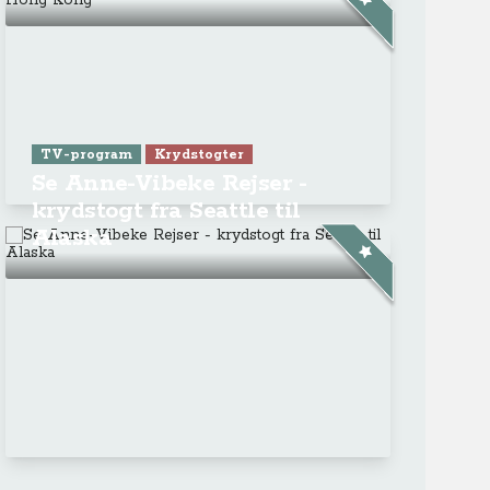
TV-program
Krydstogter
Se Anne-Vibeke Rejser -
krydstogt fra Seattle til
Alaska