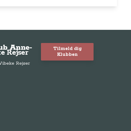
lub Anne-
Tilmeld dig
e Rejser
Klubben