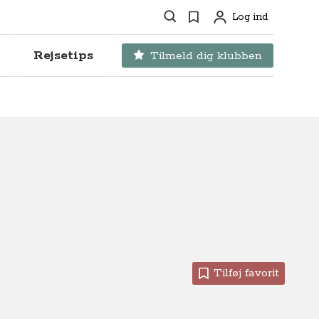
Søg
Favoritter
Log ind
Profil
Rejsetips
Tilmeld dig klubben
Tilføj favorit