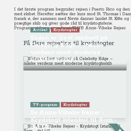
I det første program begynder rejsen i Puerto Rico og de
med skibet. Herefter sættes der kurs mod St. Thomas i Dansk 
fransk ø, der sammen med Nevis danner landet St. Kitts og 
prægtige skib og giver gode råd til krydstogtsferie.
Programmet kan ses online
i KLUB Anne-Vibeke Rejser.
Artikel
Krydstogter
Sådan er livet ombord på
Få flere rejsetips til krydstogter
Celebrity Edge – måske
verdens mest moderne
krydstogtsskib
TV-program
Krydstogter
Se Anne-Vibeke Rejser -
Krydstogt Istanbul til Rom -
del 1/2