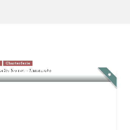
Charterferie
ne-Vibeke Rejser - Lanzarote