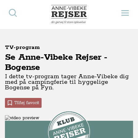
Søg
Åbn 
Anne-Vibeke Rejser
din genvej til store oplevelser
TV-program
Se Anne-Vibeke Rejser -
Bogense
I dette tv-program tager Anne-Vibeke dig
med på campingferie til hyggelige
Bogense på Fyn.
Tilføj favorit