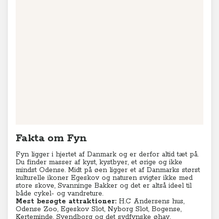
−
Leaflet
|
© MapTiler
© OpenStreetMap contributors
Fakta om Fyn
Fyn ligger i hjertet af Danmark og er derfor altid tæt på.
Du finder masser af kyst, kystbyer, et ørige og ikke
mindst Odense. Midt på øen ligger et af Danmarks størst
kulturelle ikoner Egeskov og naturen svigter ikke med
store skove, Svanninge Bakker og det er altså ideel til
både cykel- og vandreture.
Mest besøgte attraktioner:
H.C Andersens hus,
Odense Zoo,
Egeskov Slot
, Nyborg Slot, Bogense,
Kerteminde, Svendborg og det sydfynske øhav.