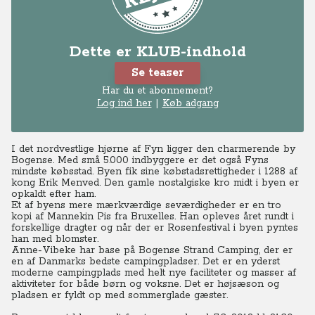
Dette er KLUB-indhold
Se teaser
Har du et abonnement?
Log ind her
|
Køb adgang
I det nordvestlige hjørne af Fyn ligger den charmerende by
Bogense. Med små 5.000 indbyggere er det også Fyns
mindste købsstad. Byen fik sine købstadsrettigheder i 1288 af
kong Erik Menved. Den gamle nostalgiske kro midt i byen er
opkaldt efter ham.
Et af byens mere mærkværdige seværdigheder er en tro
kopi af Mannekin Pis fra Bruxelles. Han opleves året rundt i
forskellige dragter og når der er Rosenfestival i byen pyntes
han med blomster.
Anne-Vibeke har base på Bogense Strand Camping, der er
en af Danmarks bedste campingpladser. Det er en yderst
moderne campingplads med helt nye faciliteter og masser af
aktiviteter for både børn og voksne. Det er højsæson og
pladsen er fyldt op med sommerglade gæster.