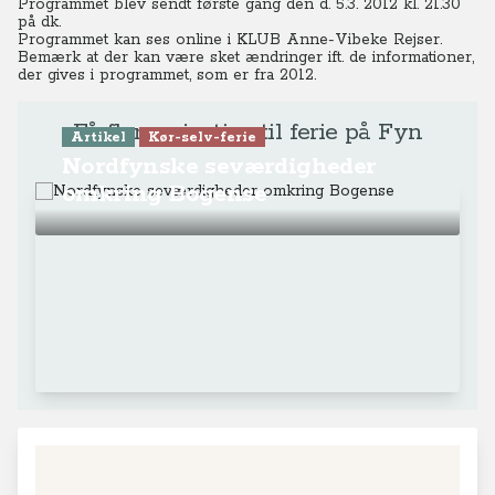
Programmet blev sendt første gang den d. 5.3. 2012 kl. 21.30
på dk.
Programmet kan ses online
i KLUB Anne-Vibeke Rejser.
Bemærk at der kan være sket ændringer ift. de informationer,
der gives i programmet, som er fra 2012.
Få flere rejsetips til ferie på Fyn
Artikel
Kør-selv-ferie
Nordfynske seværdigheder
omkring Bogense
+