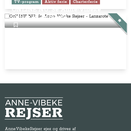
TV-program
Aktiv ferie
Charterferie
ONLINE NU: Se Anne-Vibeke
Rejser - Lanzarote
Anne-Vibeke Rejser
AnneVibekeRejser ejes og drives af