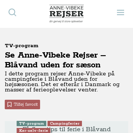
Søg
Åbn 
Anne-Vibeke Rejser
din genvej til store oplevelser
TV-program
Se Anne-Vibeke Rejser –
Blåvand uden for sæson
I dette program rejser Anne-Vibeke på
campingferie i Blåvand uden for
højsæsonen. Det er efterår i Danmark og
masser af ferieoplevelser venter.
Tilføj favorit
TV-program
Campingferier
Få flere tips til ferie i Blåvand
Kør-selv-ferie