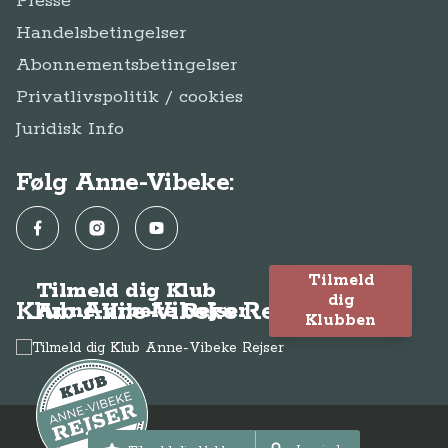
Presse
Handelsbetingelser
Abonnementsbetingelser
Privatlivspolitik / cookies
Juridisk Info
Følg Anne-Vibeke:
Facebook
Instagram
YouTube
Tilmeld
Tilmeld dig Klub
dig
Klub Anne-Vibeke Rejser
Anne-Vibeke Rejser
Klubben
© Anne-Vibeke Rejser
2026