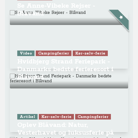
Se Anne-Vibeke Rejser -
Blåvand
Video
Campingferier
Kør-selv-ferie
Hvidbjerg Strand Feriepark -
Danmarks bedste ferieresort i
Blåvand
Artikel
Kør-selv-ferie
Campingferier
Oplev Blåvand: Natur,
Vesterhavet og luksusferie på