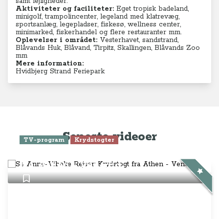
samt lejligheder.
Aktiviteter og faciliteter:
Eget tropisk badeland,
minigolf, trampolincenter, legeland med klatrevæg,
sportsanlæg, legepladser, fiskesø, wellness center,
minimarked, fiskerhandel og flere restauranter mm.
Oplevelser i området:
Vesterhavet, sandstrand,
Blåvands Huk, Blåvand, Tirpitz, Skallingen, Blåvands Zoo
mm
Mere information:
Hvidbjerg Strand Feriepark
Seneste videoer
TV-program
Krydstogter
Se Anne-Vibeke Rejser: Krydstogt
fra Athen - Venedig