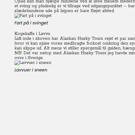
Opad kan man hjælpe hundene ved at løbe mellem mederne 
et sving og pludselig er vi tilbage ved udgangspunktet – bare 
slædehundene ude på løjpen er bare fløjet afsted.
Fart på i svinget
Kogekaffe i Lavvu
Lidt inde i skoven har Alaskan Husky Tours rejst et par sami
hvor vi kan spise vores medbragte frokost omkring den syden
kan slippe ud.
Alt mens vi stiller spørgsmål til guiden, hæn
NB! Det var netop med Alaskan Husky Tours jeg havde
min
ovre i Sverige.
Lavvuer i sneen