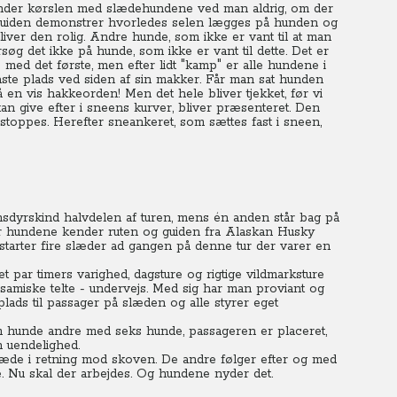
for under kørslen med slædehundene ved man aldrig, om der
 Guiden demonstrer hvorledes selen lægges på hunden og
iver den rolig.
Andre hunde, som ikke er vant til at man
søg det ikke på hunde, som ikke er vant til dette.
Det er
e med det første, men efter lidt "kamp" er alle hundene i
ste plads ved siden af sin makker. Får man sat hunden
å en vis hakkeorden! Men det hele bliver tjekket, før vi
kan give efter i sneens kurver, bliver præsenteret. Den
r stoppes. Herefter sneankeret, som sættes fast i sneen,
ensdyrskind halvdelen af turen, mens én anden står bag på
for hundene kender ruten og guiden fra Alaskan Husky
t starter fire slæder ad gangen på denne tur der varer en
 par timers varighed, dagsture og rigtige vildmarksture
- samiske telte - undervejs. Med sig har man proviant og
plads til passager på slæden og alle styrer eget
 hunde andre med seks hunde, passageren er placeret,
 uendelighed.
slæde i retning mod skoven. De andre følger efter og med
re. Nu skal der arbejdes. Og hundene nyder det.