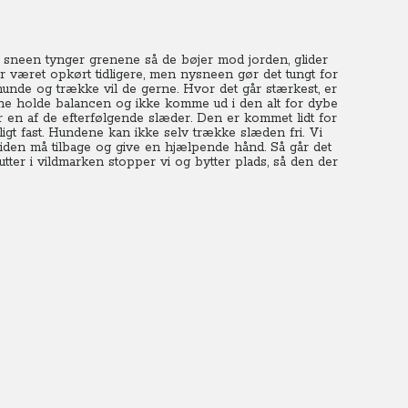
sneen tynger grenene så de bøjer mod jorden, glider
r været opkørt tidligere, men nysneen gør det tungt for
nde og trække vil de gerne. Hvor det går stærkest, er
unne holde balancen og ikke komme ud i den alt for dybe
for en af de efterfølgende slæder. Den er kommet lidt for
ligt fast. Hundene kan ikke selv trække slæden fri. Vi
iden må tilbage og give en hjælpende hånd. Så går det
nutter i vildmarken stopper vi og bytter plads, så den der