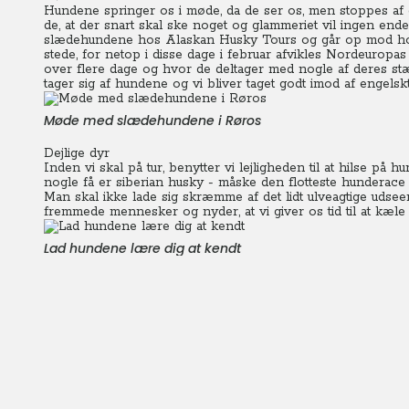
Hundene springer os i møde, da de ser os, men stoppes af
de, at der snart skal ske noget og glammeriet vil ingen ende
slædehundene hos Alaskan Husky Tours og går op mod hoved
stede, for netop i disse dage i februar afvikles Nordeurop
over flere dage og hvor de deltager med nogle af deres s
tager sig af hundene og vi bliver taget godt imod af engelsk
Møde med slædehundene i Røros
Dejlige dyr
Inden vi skal på tur, benytter vi lejligheden til at hilse på
nogle få er siberian husky - måske den flotteste hunderace
Man skal ikke lade sig skræmme af det lidt ulveagtige udsee
fremmede mennesker og nyder, at vi giver os tid til at kæle
Lad hundene lære dig at kendt