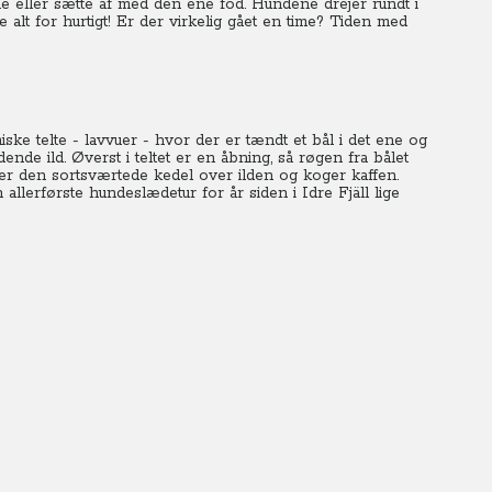
eller sætte af med den ene fod.
Hundene drejer rundt i
alt for hurtigt!
Er der virkelig gået en time? Tiden med
ske telte - lavvuer - hvor der er tændt et bål i det ene og
de ild. Øverst i teltet er en åbning, så røgen fra bålet
ger den sortsværtede kedel over ilden og koger kaffen.
 allerførste hundeslædetur
for år siden i Idre Fjäll lige