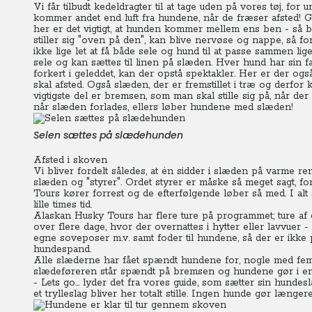
Vi får tilbudt kedeldragter til at tage uden på vores tøj, 
kommer andet end luft fra hundene, når de fræser afsted!
her er det vigtigt, at hunden kommer mellem ens ben - så bl
stiller sig "oven på den", kan blive nervøse og nappe, så for
ikke lige let at få både sele og hund til at passe sammen lig
sele og kan sættes til linen på slæden.
Hver hund har sin fa
forkert i geleddet, kan der opstå spektakler. Her er der ogs
skal afsted.
Også slæden, der er fremstillet i træ og derfor 
vigtigste del er bremsen, som man skal stille sig på, når de
når slæden forlades, ellers løber hundene med slæden!
Selen sættes på slædehunden
Afsted i skoven
Vi bliver fordelt således, at én sidder i slæden på varme r
slæden og "styrer". Ordet styrer er måske så meget sagt, 
Tours kører forrest og de efterfølgende løber så med.
I al
lille times tid.
Alaskan Husky Tours har flere ture på programmet; ture af et
over flere dage, hvor der overnattes i hytter eller lavvuer 
egne soveposer m.v. samt foder til hundene, så der er ikke 
hundespand.
Alle slæderne har fået spændt hundene for, nogle med fem
slædeføreren står spændt på bremsen og hundene gør i en
- Lets go… lyder det fra vores guide, som sætter sin hunde
et trylleslag bliver her totalt stille. Ingen hunde gør længe