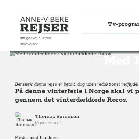
Tv-progr
Anne-Vibeke Rejser
din genvej til store
oplevelser
Destinationer
Europa
Norge
Med hundeslæde i 
Med h
Bemærk: denne rejse er betalt, dog uden redaktionel indflydel
På denne vinterferie i Norge skal vi
gennem det vinterdækkede Røros.
Thomas Sørensen
Rejseskribent
Mødet med hundene