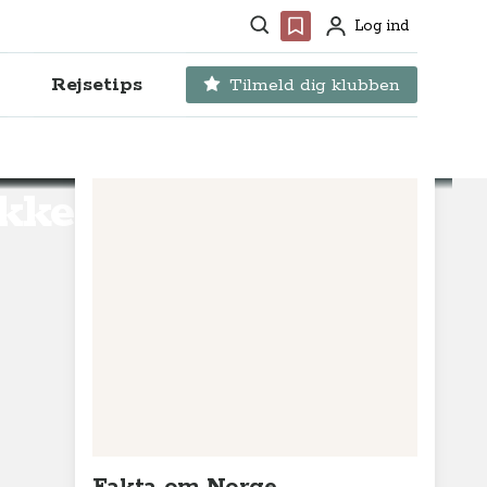
Søg
Favoritter
Log ind
Profil
Rejsetips
Tilmeld dig klubben
ækkede