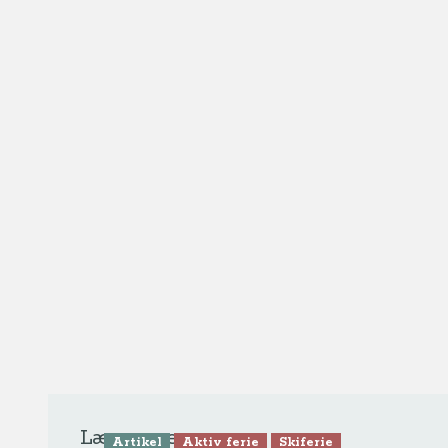
Læs mere
Artikel
Aktiv ferie
Skiferie