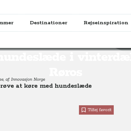
ammer
Destinationer
Rejseinspiration
vinterdækkede Røros, Norge
undeslæde i vinterd
Røros
se, af: Innovasjon Norge
 prøve at køre med hundeslæde
Tilføj favorit