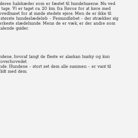
 deres halskæder som er fæstet til hundehusene. Nu ved
 tage. Vi er taget ca. 20 km. fra Røros for at køre med
huset for at møde stedets ejere. Men de er ikke til
as største hundeslædeløb - Femundløbet - der strækker sig
tærkeste slædehunde. Mens de er væk, er der andre som
talende guider.
 hundene, hvoraf langt de fleste er alaskan husky og kun
 overhovedet.
nde. Hundene - stort set dem alle sammen - er vant til
 lidt med dem.