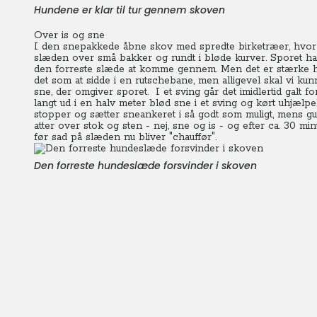
Hundene er klar til tur gennem skoven
Over is og sne
I den snepakkede åbne skov med spredte birketræer, hvor 
slæden over små bakker og rundt i bløde kurver.
Sporet ha
den forreste slæde at komme gennem. Men det er stærke hu
det som at sidde i en rutschebane, men alligevel skal vi k
sne, der omgiver sporet.
I et sving går det imidlertid galt 
langt ud i en halv meter blød sne i et sving og kørt uhjælpe
stopper og sætter sneankeret i så godt som muligt, mens gu
atter over stok og sten - nej, sne og is - og efter ca. 30 mi
før sad på slæden nu bliver "chauffør".
Den forreste hundeslæde forsvinder i skoven