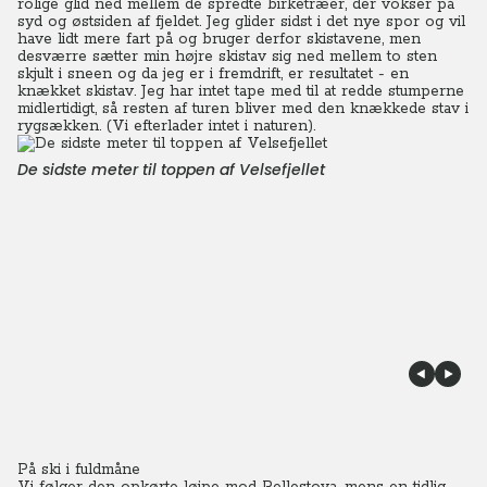
rolige glid ned mellem de spredte birketræer, der vokser på
syd og østsiden af fjeldet.
Jeg glider sidst i det nye spor og vil
have lidt mere fart på og bruger derfor skistavene, men
desværre sætter min højre skistav sig ned mellem to sten
skjult i sneen og da jeg er i fremdrift, er resultatet - en
knækket skistav.
Jeg har intet tape med til at redde stumperne
midlertidigt, så resten af turen bliver med den knækkede stav i
rygsækken. (Vi efterlader intet i naturen).
De sidste meter til toppen af Velsefjellet
På ski i fuldmåne