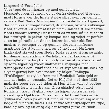
Langrend til Veslefjellet
Vi er taget de ni minutter op med gondolen til
Mosetertoppen, 781 moh, og er derfra gledet ned til løjpen
mod Hornsjø, der det første stykke stiger svagt op gennem
skoven. Ved Nedre Monksjøen finder vi det første løjpeskilt,
der dog ikke er meget bevendt, da stolpen, hvorpå skiltningen
vises, er drejet - sikkert af isskruning - således at alle ruterne
vises i modsat retning! Det lader vi os nu ikke slå ud af, for vi
har naturligvis løjpekort og kompas med og vejret er perfekt
til en tur på højfjeldet. Sneen knitrer let under skisålen,
medens vi bevæger os op gennem skovens rimfrosne
grantræer for at komme helt op på højfjeldet. Nu åbner
landskabet sig ved søen Nedre Moksjøen og vi kan se målet
for denne langrendstur - Veslefjell - en af knoldene på
Øyerfejllet oppe bag Hafjell. Vi følger en af de allerede fint
opkørte løjper og nyder rimfrostens spejlinger mod
trætoppene i den lavtstående sol. Vi krydser en lille bæk og
skyder genvej hen over mosen og følger Trolløypa
(Troldløjpen) et stykke frem mod Veslefjell.
Dette fjeld er
ikke det højeste i området. Det er Hitfjellet med sine 1.083
moh, der ligger lige ved siden af. Men vi har valgt at bestige
Veslefjell, fordi vi herfra kan få en uhindret udsigt mod
Rondane i nord. Vi glider væk fra løjpen og træder selv
sporet op ad fjeldsiden. Sneen er perfekt med 3-4 cm. løs
"pulversne" oven på en fast bund, så det er ingen sag at stige
nogle få hundrede meter. Her er masser af dyrespor fra rype,
hare og ræv og en enlig elg har fornyeligt trasket rundt