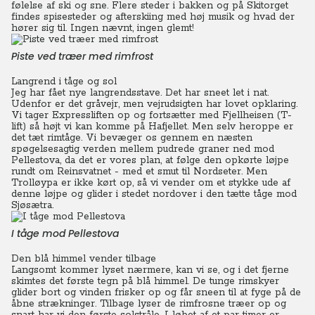
følelse af ski og sne. Flere steder i bakken og på Skitorget
findes spisesteder og afterskiing med høj musik og hvad der
hører sig til. Ingen nævnt, ingen glemt!
Piste ved træer med rimfrost
Langrend i tåge og sol
Jeg har fået nye langrendsstave. Det har sneet let i nat.
Udenfor er det gråvejr, men vejrudsigten har lovet opklaring.
Vi tager Expressliften op og fortsætter med Fjellheisen (T-
lift) så højt vi kan komme på Hafjellet.
Men selv heroppe er
det tæt rimtåge. Vi bevæger os gennem en næsten
spøgelsesagtig verden mellem pudrede graner ned mod
Pellestova, da det er vores plan, at følge den opkørte løjpe
rundt om Reinsvatnet - med et smut til Nordseter.
Men
Trolløypa er ikke kørt op, så vi vender om et stykke ude af
denne løjpe og glider i stedet nordover i den tætte tåge mod
Sjøsætra.
I tåge mod Pellestova
Den blå himmel vender tilbage
Langsomt kommer lyset nærmere, kan vi se, og i det fjerne
skimtes det første tegn på blå himmel. De tunge rimskyer
glider bort og vinden frisker op og får sneen til at fyge på de
åbne strækninger.
Tilbage lyser de rimfrosne træer op og