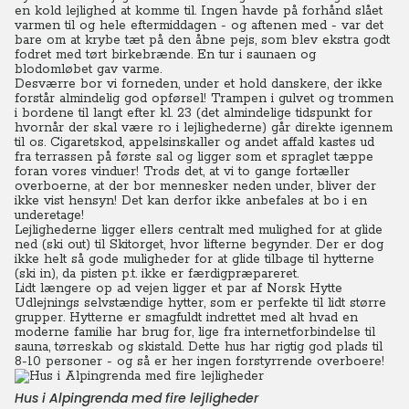
en kold lejlighed at komme til. Ingen havde på forhånd slået
varmen til og hele eftermiddagen - og aftenen med - var det
bare om at krybe tæt på den åbne pejs, som blev ekstra godt
fodret med tørt birkebrænde. En tur i saunaen og
blodomløbet gav varme.
Desværre bor vi forneden, under et hold danskere, der ikke
forstår almindelig god opførsel! Trampen i gulvet og trommen
i bordene til langt efter kl. 23 (det almindelige tidspunkt for
hvornår der skal være ro i lejlighederne) går direkte igennem
til os. Cigaretskod, appelsinskaller og andet affald kastes ud
fra terrassen på første sal og ligger som et spraglet tæppe
foran vores vinduer! Trods det, at vi to gange fortæller
overboerne, at der bor mennesker neden under, bliver der
ikke vist hensyn! Det kan derfor ikke anbefales at bo i en
underetage!
Lejlighederne ligger ellers centralt med mulighed for at glide
ned (ski out) til Skitorget, hvor lifterne begynder. Der er dog
ikke helt så gode muligheder for at glide tilbage til hytterne
(ski in), da pisten p.t. ikke er færdigpræpareret.
Lidt længere op ad vejen ligger et par af Norsk Hytte
Udlejnings selvstændige hytter, som er perfekte til lidt større
grupper. Hytterne er smagfuldt indrettet med alt hvad en
moderne familie har brug for, lige fra internetforbindelse til
sauna, tørreskab og skistald. Dette hus har rigtig god plads til
8-10 personer - og så er her ingen forstyrrende overboere!
Hus i Alpingrenda med fire lejligheder