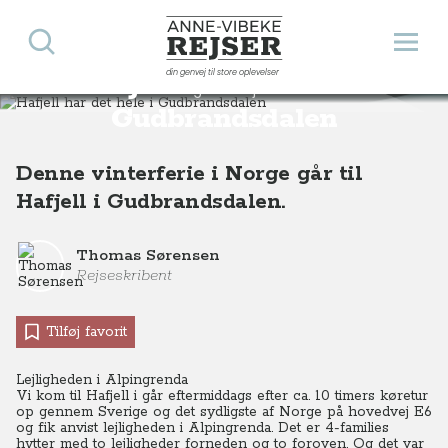
Søg
Åbn 
Anne-Vibeke Rejser
din genvej til store oplevelser
Hafjell har det hele i
Destinationer
Europa
Norge
Hafjell har det hele i Gudbrandsdalen, Norge
Gudbrandsdalen
Denne vinterferie i Norge går til
Hafjell i Gudbrandsdalen.
Thomas Sørensen
Rejseskribent
Tilføj favorit
Lejligheden i Alpingrenda
Vi kom til Hafjell i går eftermiddags efter ca. 10 timers køretur
op gennem Sverige og det sydligste af Norge på hovedvej E6
og fik anvist lejligheden i Alpingrenda. Det er 4-families
hytter med to lejligheder forneden og to foroven. Og det var