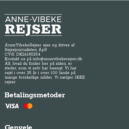
Anne-Vibeke Rejser
AnneVibekeRejser ejes og drives af
Rejsejournalisten ApS
CVR: DK
26185254
Kontakt os på
info@annevibekerejser.dk
Alt, hvad du finder her på siden, er
steder, som vi selv har besøgt. Vi har
rejst i over 25 år i over 100 lande på
mange forskellige måder. Vi sælger IKKE
rejser.
Betalingsmetoder
Genveje