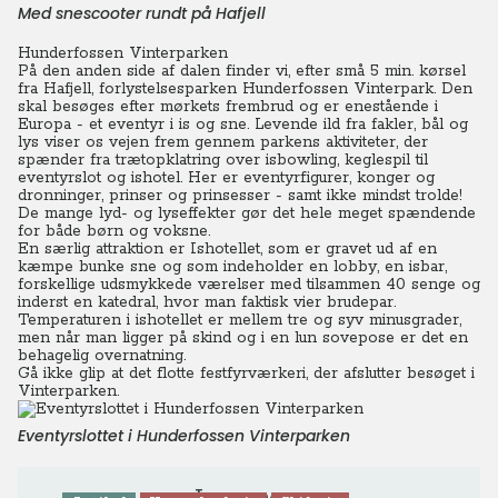
Med snescooter rundt på Hafjell
Hunderfossen Vinterparken
På den anden side af dalen finder vi, efter små 5 min. kørsel
fra Hafjell, forlystelsesparken Hunderfossen Vinterpark. Den
skal besøges efter mørkets frembrud og er enestående i
Europa - et eventyr i is og sne.
Levende ild fra fakler, bål og
lys viser os vejen frem gennem parkens aktiviteter, der
spænder fra trætopklatring over isbowling, keglespil til
eventyrslot og ishotel. Her er eventyrfigurer, konger og
dronninger, prinser og prinsesser - samt ikke mindst trolde!
De mange lyd- og lyseffekter gør det hele meget spændende
for både børn og voksne.
En særlig attraktion er Ishotellet, som er gravet ud af en
kæmpe bunke sne og som indeholder en lobby, en isbar,
forskellige udsmykkede værelser med tilsammen 40 senge og
inderst en katedral, hvor man faktisk vier brudepar.
Temperaturen i ishotellet er mellem tre og syv minusgrader,
men når man ligger på skind og i en lun sovepose er det en
behagelig overnatning.
Gå ikke glip at det flotte festfyrværkeri, der afslutter besøget i
Vinterparken.
Eventyrslottet i Hunderfossen Vinterparken