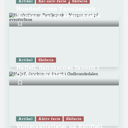
Læs mere
Artikel
Kør-selv-ferie
Skiferie
Hunderfossen Familiepark -
Norges svar på eventyrferie
Artikel
Skiferie
Hafjell, danskernes favorit i
Gudbrandsdalen
Artikel
Aktiv ferie
Skiferie
Vinteraktiviteter på Kvitfjell,