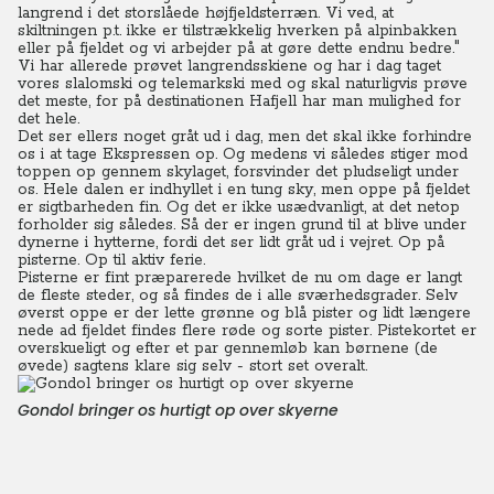
langrend i det storslåede højfjeldsterræn. Vi ved, at
skiltningen p.t. ikke er tilstrækkelig hverken på alpinbakken
eller på fjeldet og vi arbejder på at gøre dette endnu bedre."
Vi har allerede prøvet langrendsskiene og har i dag taget
vores slalomski og telemarkski med og skal naturligvis prøve
det meste, for på destinationen Hafjell har man mulighed for
det hele.
Det ser ellers noget gråt ud i dag, men det skal ikke forhindre
os i at tage Ekspressen op. Og medens vi således stiger mod
toppen op gennem skylaget, forsvinder det pludseligt under
os. Hele dalen er indhyllet i en tung sky, men oppe på fjeldet
er sigtbarheden fin. Og det er ikke usædvanligt, at det netop
forholder sig således.
Så der er ingen grund til at blive under
dynerne i hytterne, fordi det ser lidt gråt ud i vejret. Op på
pisterne. Op til aktiv ferie.
Pisterne er fint præparerede hvilket de nu om dage er langt
de fleste steder, og så findes de i alle sværhedsgrader. Selv
øverst oppe er der lette grønne og blå pister og lidt længere
nede ad fjeldet findes flere røde og sorte pister. Pistekortet er
overskueligt og efter et par gennemløb kan børnene (de
øvede) sagtens klare sig selv - stort set overalt.
Gondol bringer os hurtigt op over skyerne