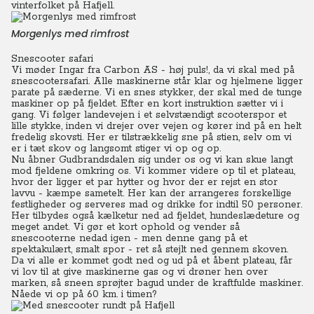
vinterfolket på Hafjell.
Morgenlys med rimfrost
Snescooter safari
Vi møder Ingar fra Carbon AS - høj puls!, da vi skal med på
snescootersafari. Alle maskinerne står klar og hjelmene ligger
parate på sæderne. Vi en snes stykker, der skal med de tunge
maskiner op på fjeldet.
Efter en kort instruktion sætter vi i
gang. Vi følger landevejen i et selvstændigt scooterspor et
lille stykke, inden vi drejer over vejen og kører ind på en helt
fredelig skovsti. Her er tilstrækkelig sne på stien, selv om vi
er i tæt skov og langsomt stiger vi op og op.
Nu åbner Gudbrandsdalen sig under os og vi kan skue langt
mod fjeldene omkring os. Vi kommer videre op til et plateau,
hvor der ligger et par hytter og hvor der er rejst en stor
lavvu - kæmpe sametelt. Her kan der arrangeres forskellige
festligheder og serveres mad og drikke for indtil 50 personer.
Her tilbydes også kælketur ned ad fjeldet, hundeslædeture og
meget andet. Vi gør et kort ophold og vender så
snescooterne nedad igen - men denne gang på et
spektakulært, smalt spor - ret så stejlt ned gennem skoven.
Da vi alle er kommet godt ned og ud på et åbent plateau, får
vi lov til at give maskinerne gas og vi drøner hen over
marken, så sneen sprøjter bagud under de kraftfulde maskiner.
Nåede vi op på 60 km. i timen?