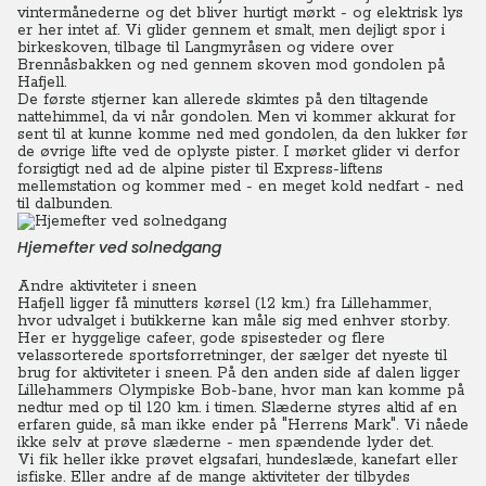
vintermånederne og det bliver hurtigt mørkt - og elektrisk lys
er her intet af.
Vi glider gennem et smalt, men dejligt spor i
birkeskoven, tilbage til Langmyråsen og videre over
Brennåsbakken og ned gennem skoven mod gondolen på
Hafjell.
De første stjerner kan allerede skimtes på den tiltagende
nattehimmel, da vi når gondolen. Men vi kommer akkurat for
sent til at kunne komme ned med gondolen, da den lukker før
de øvrige lifte ved de oplyste pister.
I mørket glider vi derfor
forsigtigt ned ad de alpine pister til Express-liftens
mellemstation og kommer med - en meget kold nedfart - ned
til dalbunden.
Hjemefter ved solnedgang
Andre aktiviteter i sneen
Hafjell ligger få minutters kørsel (12 km.) fra Lillehammer,
hvor udvalget i butikkerne kan måle sig med enhver storby.
Her er hyggelige cafeer, gode spisesteder og flere
velassorterede sportsforretninger, der sælger det nyeste til
brug for aktiviteter i sneen. På den anden side af dalen ligger
Lillehammers Olympiske Bob-bane, hvor man kan komme på
nedtur med op til 120 km. i timen. Slæderne styres altid af en
erfaren guide, så man ikke ender på "Herrens Mark". Vi nåede
ikke selv at prøve slæderne - men spændende lyder det.
Vi fik heller ikke prøvet elgsafari, hundeslæde, kanefart eller
isfiske. Eller andre af de mange aktiviteter der tilbydes