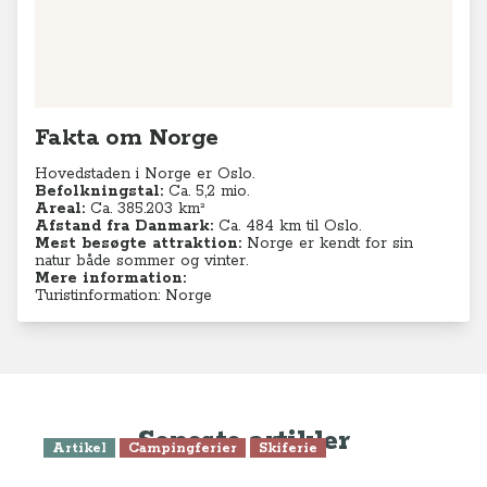
Fakta om Norge
Hovedstaden i Norge er Oslo.
Befolkningstal:
Ca. 5,2
mio.
Areal:
Ca. 385.203 km²
Afstand fra Danmark:
Ca. 484 km til Oslo.
Mest besøgte attraktion:
Norge er kendt for sin
natur både sommer og vinter.
Mere information:
Turistinformation: Norge
Seneste artikler
Artikel
Campingferier
Skiferie
Femstjernet vinterferie i Ål og