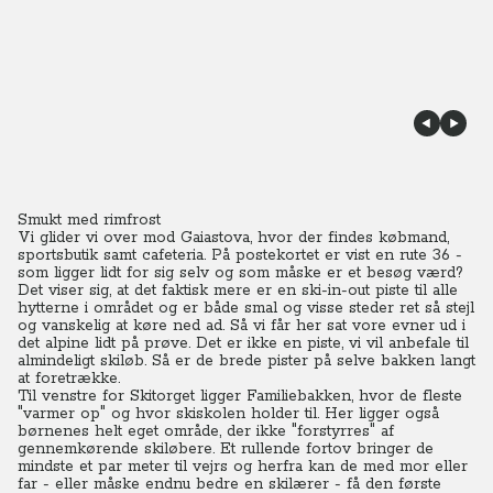
Smukt med rimfrost
Vi glider vi over mod Gaiastova, hvor der findes købmand,
sportsbutik samt cafeteria. På postekortet er vist en rute 36 -
som ligger lidt for sig selv og som måske er et besøg værd?
Det viser sig, at det faktisk mere er en ski-in-out piste til alle
hytterne i området og er både smal og visse steder ret så stejl
og vanskelig at køre ned ad. Så vi får her sat vore evner ud i
det alpine lidt på prøve. Det er ikke en piste, vi vil anbefale til
almindeligt skiløb. Så er de brede pister på selve bakken langt
at foretrække.
Til venstre for Skitorget ligger Familiebakken, hvor de fleste
"varmer op" og hvor skiskolen holder til. Her ligger også
børnenes helt eget område, der ikke "forstyrres" af
gennemkørende skiløbere.
Et rullende fortov bringer de
mindste et par meter til vejrs og herfra kan de med mor eller
far - eller måske endnu bedre en skilærer - få den første