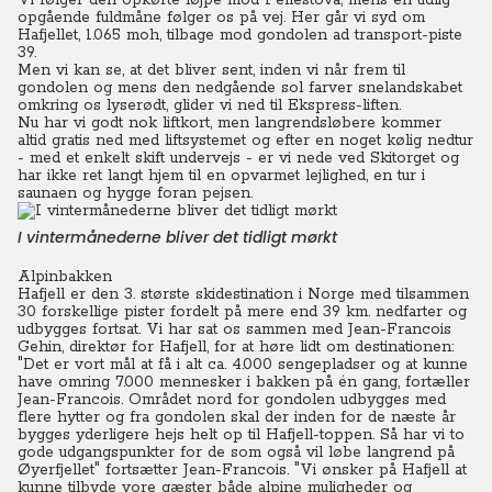
Vi følger den opkørte løjpe mod Pellestova, mens en tidlig
opgående fuldmåne følger os på vej. Her går vi syd om
Hafjellet, 1.065 moh, tilbage mod gondolen ad transport-piste
39.
Men vi kan se, at det bliver sent, inden vi når frem til
gondolen og mens den nedgående sol farver snelandskabet
omkring os lyserødt, glider vi ned til Ekspress-liften.
Nu har vi godt nok liftkort, men langrendsløbere kommer
altid gratis ned med liftsystemet og efter en noget kølig nedtur
- med et enkelt skift undervejs - er vi nede ved Skitorget og
har ikke ret langt hjem til en opvarmet lejlighed, en tur i
saunaen og hygge foran pejsen.
I vintermånederne bliver det tidligt mørkt
Alpinbakken
Hafjell er den 3. største skidestination i Norge med tilsammen
30 forskellige pister fordelt på mere end 39 km. nedfarter og
udbygges fortsat. Vi har sat os sammen med Jean-Francois
Gehin, direktør for Hafjell, for at høre lidt om destinationen:
"Det er vort mål at få i alt ca. 4.000 sengepladser og at kunne
have omring 7.000 mennesker i bakken på én gang, fortæller
Jean-Francois. Området nord for gondolen udbygges med
flere hytter og fra gondolen skal der inden for de næste år
bygges yderligere hejs helt op til Hafjell-toppen. Så har vi to
gode udgangspunkter for de som også vil løbe langrend på
Øyerfjellet" fortsætter Jean-Francois.
"Vi ønsker på Hafjell at
kunne tilbyde vore gæster både alpine muligheder og