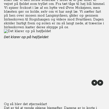
snart har vi den første solstråle. I løbet af et par timer er
vejret på fjeldet som tryllet om. Fra tæt tåge til høj blå himmel.
Vi spiser frokost i læ af en hytte ved Øvre Moksjøen, men
blæsten gør os kolde, selv om vi har søgt læ. Vi sætter fart
på hen over mosen mod Langmyråsen, glider op gennem
birkeskoven til Rognhaugen og videre mod Svartåsen. Dagen
skrider hurtigt frem og solen er nu så langt nede, at træerne i
birkeskoven kaster deres skygge på os.
Det klarer op på højfjeldet
Og så blev det stjerneklart
Det er tid at vende skiene hjemefter. Dagene er jo korte i