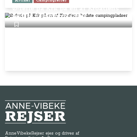
Artikel
Campingferier
Ø-ferie på Krk på en af Kroatiens
bedste campingpladser
Anne-Vibeke Rejser
AnneVibekeRejser ejes og drives af