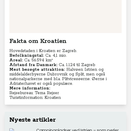
Fakta om Kroatien
Hovedstaden i Kroatien er Zagreb.
Befolkningstal:
Ca. 4,1
mio.
Areal:
Ca. 56.594 km²
Afstand fra Danmark:
Ca. 1.124 til Zagreb
Mest besøgte attraktion:
Halvøen Istrien og
middelalderbyerne
Dubrovnik og Split, men også
nationalparkerne med bl.a.
Plitvicesøerne. Øerne i
Adriaterhavet er også populære.
Mere information:
Rejsebureau: Tema Rejser
Turistinformation: Kroatien
Nyeste artikler
Campingpladser ved Istrien – som perler