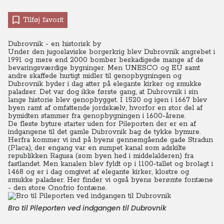
Tilføj favorit
Dubrovnik - en historisk by
Under den jugoslaviske borgerkrig blev Dubrovnik angrebet i
1991 og mere end 2000 bomber beskadigede mange af de
bevaringsværdige bygninger. Men UNESCO og EU samt
andre skaffede hurtigt midler til genopbygningen og
Dubrovnik byder i dag atter på elegante kirker og smukke
paladser. Det var dog ikke første gang, at Dubrovnik i sin
lange historie blev genopbygget. I 1520 og igen i 1667 blev
byen ramt af omfattende jordskælv, hvorfor en stor del af
bymidten stammer fra genopbygningen i 1600-årene.
De fleste byture starter uden for Pileporten der er en af
indgangene til det gamle Dubrovnik bag de tykke bymure.
Herfra kommer vi ind på byens gennemgående gade Stradun
(Placa), der engang var en sumpet kanal som adskilte
republikken Ragusa (som byen hed i middelalderen) fra
fastlandet. Men kanalen blev fyldt op i 1100-tallet og brolagt i
1468 og er i dag omgivet af elegante kirker, klostre og
smukke paladser. Her finder vi også byens berømte fontæne
- den store Onofrio fontæne.
Bro til Pileporten ved indgangen til Dubrovnik