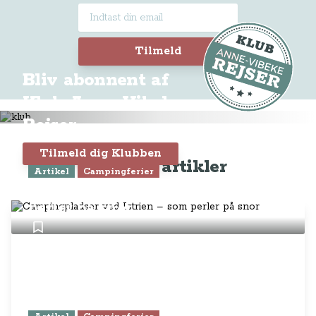
Tilmeld
Bliv abonnent af
Klub Anne-Vibeke
Rejser
Tilmeld dig Klubben
Seneste artikler
Artikel
Campingferier
Campingpladser ved Istrien – som
perler på snor