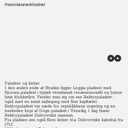
Franciskanerklostret
Paladser og kirker
I den anden ende af Stradun ligger Loggia-pladsen med
Sponza-paladset i typisk venetiansk renæssancestil og byens
høje klokketårn. Vender man sig om ses Rektorpaladset -
også med en smuk søjlegang med fine kapitæler.
Rektorpaladset var sæde for republikkens regering og en
beskeden kopi af Doge-paladset i Venedig. I dag huser
Rektorpaladset Dubrovniks museum.
Fra pladsen ses også flere kirker bl.a. Dubrovniks katedral fra
1713.