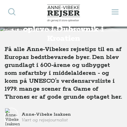
Søg
Åbn 
Anne-Vibeke Rejser
Her er hvad du skal se og
din genvej til store oplevelser
Destinationer
Europa
Kroatien
Her er hvad du skal se og opleve i Dubrovnik i Kroatien
opleve i Dubrovnik i
Kroatien
Få alle Anne-Vibekes rejsetips til en af
Europas bedstbevarede byer. Den blev
grundlagt i 600-årene og udbygget
som søfartsby i middelalderen - og
kom på UNESCO's verdensarvsliste i
1979. mange scener fra Game of
Thrones er af gode grunde optaget her.
Anne-Vibeke Isaksen
Vært og rejsejournalist