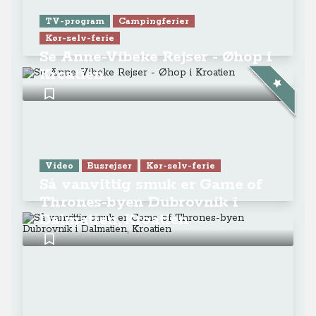
TV-program
Campingferier
Kør-selv-ferie
Se Anne-Vibeke Rejser - Øhop i
Kroatien
Video
Busrejser
Kør-selv-ferie
Så vanvittig smuk er Game of
Thrones-byen Dubrovnik i
Dalmatien, Kroatien