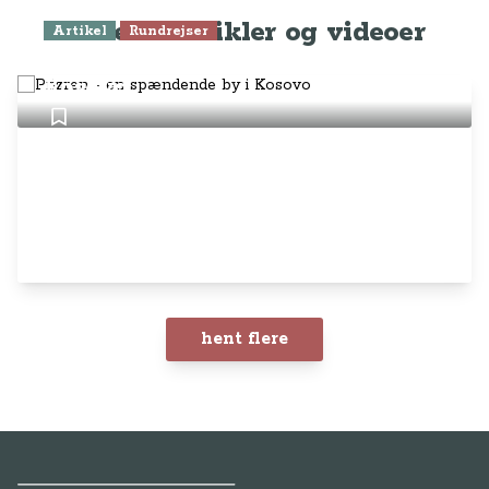
Seneste artikler og videoer
Artikel
Rundrejser
Prizren - en spændende by i
Kosovo
hent flere