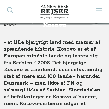
Søg
Åbn 
Anne-Vibeke Rejser
din genvej til store oplevelser
Destinationer
Europa
Kosovo
Kosovo
- et lille bjergrigt land med masser af
spændende historie. Kosovo er et af
Europas mindste lande og løsrev sig
fra Serbien i 2008. Det bjergrige
Kosovo er anerkendt som selvstændig
stat af mere end 100 lande - herunder
Danmark – men ikke af FN og
selvsagt ikke af Serbien. Størstedelen
af befolkninger er Kosovo-albanere,
mens Kosovo-serberne udgør et