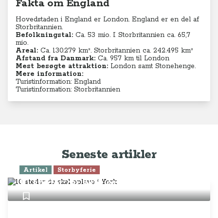
Fakta om England
Hovedstaden i England er London. England er en del af
Storbritannien.
Befolkningstal:
Ca. 53 mio. I Storbritannien ca. 65,7
mio.
Areal:
Ca. 130.279
km². Storbritannien ca. 242.495 km²
Afstand fra Danmark:
Ca. 957 km til London
Mest besøgte attraktion:
London samt Stonehenge.
Mere information:
Turistinformation: England
Turistinformation: Storbritannien
Seneste artikler
Artikel
Storbyferie
10 steder du skal opleve i York