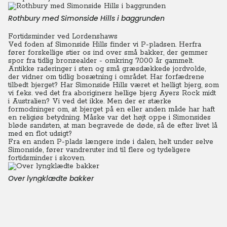
Rothbury med Simonside Hills i baggrunden
Fortidsminder ved Lordenshaws
Ved foden af Simonside Hills finder vi P-pladsen. Herfra
fører forskellige stier os ind over små bakker, der gemmer
spor fra tidlig bronzealder - omkring 7.000 år gammelt.
Antikke raderinger i sten og små græsdækkede jordvolde,
der vidner om tidlig bosætning i området. Har forfædrene
tilbedt bjerget? Har Simonside Hills været et helligt bjerg, som
vi f.eks. ved det fra aboriginers hellige bjerg Ayers Rock midt
i Australien? Vi ved det ikke. Men der er stærke
formodninger om, at bjerget på en eller anden måde har haft
en religiøs betydning.
Måske var det højt oppe i Simonsides
bløde sandsten, at man begravede de døde, så de efter livet lå
med en flot udsigt?
Fra en anden P-plads længere inde i dalen, helt under selve
Simonside, fører vandreruter ind til flere og tydeligere
fortidsminder i skoven.
Over lyngklædte bakker