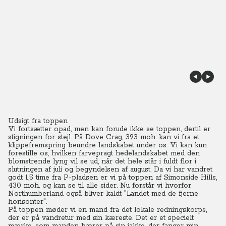
Udsigt fra toppen
Vi fortsætter opad, men kan forude ikke se toppen, dertil er
stigningen for stejl. På Dove Crag, 393 moh. kan vi fra et
klippefremspring beundre landskabet under os. Vi kan kun
forestille os, hvilken farvepragt hedelandskabet med den
blomstrende lyng vil se ud, når det hele står i fuldt flor i
slutningen af juli og begyndelsen af august. Da vi har vandret
godt 1,5 time fra P-pladsen er vi på toppen af Simonside Hills,
430 moh. og kan se til alle sider. Nu forstår vi hvorfor
Northumberland også bliver kaldt "Landet med de fjerne
horisonter".
På toppen møder vi en mand fra det lokale redningskorps,
der er på vandretur med sin kæreste. Det er et specielt