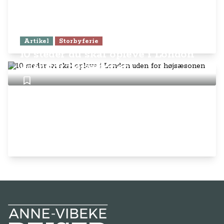
Artikel
Storbyferie
10 steder du skal opleve i London
uden for højsæsonen