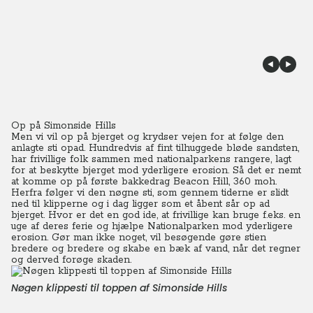
Op på Simonside Hills
Men vi vil op på bjerget og krydser vejen for at følge den
anlagte sti opad. Hundredvis af fint tilhuggede bløde sandsten,
har frivillige folk sammen med nationalparkens rangere, lagt
for at beskytte bjerget mod yderligere erosion.
Så det er nemt
at komme op på første bakkedrag Beacon Hill, 360 moh.
Herfra følger vi den nøgne sti, som gennem tiderne er slidt
ned til klipperne og i dag ligger som et åbent sår op ad
bjerget.
Hvor er det en god ide, at frivillige kan bruge f.eks. en
uge af deres ferie og hjælpe Nationalparken mod yderligere
erosion. Gør man ikke noget, vil besøgende gøre stien
bredere og bredere og skabe en bæk af vand, når det regner
og derved forøge skaden.
Nøgen klippesti til toppen af Simonside Hills