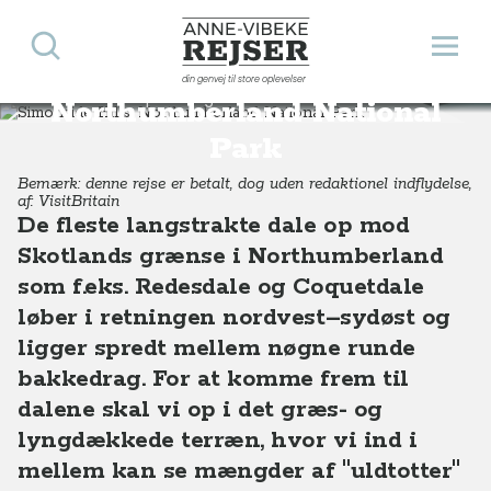
Søg
Åbn 
Anne-Vibeke Rejser
Simonside Hills,
din genvej til store oplevelser
Destinationer
Europa
England
Simonside Hills, Northumberland National Park, England
Northumberland National
Park
Bemærk: denne rejse er betalt, dog uden redaktionel indflydelse,
af: VisitBritain
De fleste langstrakte dale op mod
Skotlands grænse i Northumberland
som f.eks. Redesdale og Coquetdale
løber i retningen nordvest–sydøst og
ligger spredt mellem nøgne runde
bakkedrag. For at komme frem til
dalene skal vi op i det græs- og
lyngdækkede terræn, hvor vi ind i
mellem kan se mængder af "uldtotter"