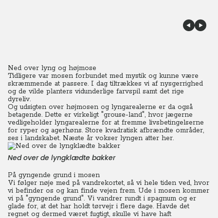
Ned over lyng og højmose
Tidligere var mosen forbundet med mystik og kunne være
skræmmende at passere. I dag tiltrækkes vi af nysgerrighed
og de vilde planters vidunderlige farvspil samt det rige
dyreliv.
Og udsigten over højmosen og lyngarealerne er da også
betagende. Dette er virkeligt "grouse-land", hvor jægerne
vedligeholder lyngarealerne for at fremme livsbetingelserne
for ryper og agerhøns. Store kvadratisk afbrændte områder,
ses i landskabet.
Næste år vokser lyngen atter her.
Ned over de lyngklædte bakker
På gyngende grund i mosen
Vi følger nøje med på vandrekortet, så vi hele tiden ved, hvor
vi befinder os og kan finde vejen frem. Ude i mosen kommer
vi på "gyngende grund". Vi vandrer rundt i spagnum og er
glade for, at det har holdt tørvejr i flere dage.
Havde det
regnet og dermed været fugtigt, skulle vi have haft