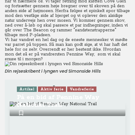
når vi nærmere os. Vi tager retning mod kløften Cove Glen
og fortsætter gennem høje bregner over til skoven på den
anden side af højmosen. Herfra følges et spinkelt spor tilbage
mod den vestlige side af bjerget og vi oplever den alsidige
natur undervejs hen over mosen. Vi kommer gennem skov,
ned over å-løb og skal passere et par indhegninger, inden vi
går over The Beacon og rammer "sandstenstrapperne"
tilbage mod P-pladsen.
Vi har vandret en hel dag og de eneste mennesker vi mødte
var parret på toppen. Så man kan godt sige, at vi har haft det
hele for os selv. Overrendt er her bestemt ikke. Hvordan
mon det så er på vandreruten Pennine Way, som vi skal
snuse til i morgen?
Din rejseskribent i lyngen ved Simonside Hills
Læs mere
Artikel
Aktiv ferie
Vandreferie
På en bid af Pennine Way
National Trail