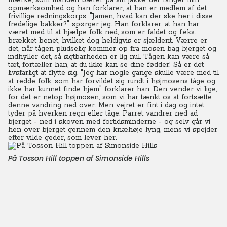
mærke, som manden bærer på sin jakke, der fanger min
opmærksomhed og han forklarer, at han er medlem af det
frivillige redningskorps. "Jamen, hvad kan der ske her i disse
fredelige bakker?" spørger jeg. Han forklarer, at han har
været med til at hjælpe folk ned, som er faldet og f.eks.
brækket benet, hvilket dog heldigvis er sjældent. Værre er
det, når tågen pludselig kommer op fra mosen bag bjerget og
indhyller det, så sigtbarheden er lig nul.
Tågen kan være så
tæt, fortæller han, at du ikke kan se dine fødder! Så er det
livsfarligt at flytte sig. "Jeg har nogle gange skulle være med til
at redde folk, som har forvildet sig rundt i højmosens tåge og
ikke har kunnet finde hjem" forklarer han. Den vender vi lige,
for det er netop højmosen, som vi har tænkt os at fortsætte
denne vandring ned over. Men vejret er fint i dag og intet
tyder på hverken regn eller tåge. Parret vandrer ned ad
bjerget - ned i skoven med fortidsminderne - og selv går vi
hen over bjerget gennem den knæhøje lyng, mens vi spejder
efter vilde geder, som lever her.
På Tosson Hill toppen af Simonside Hills