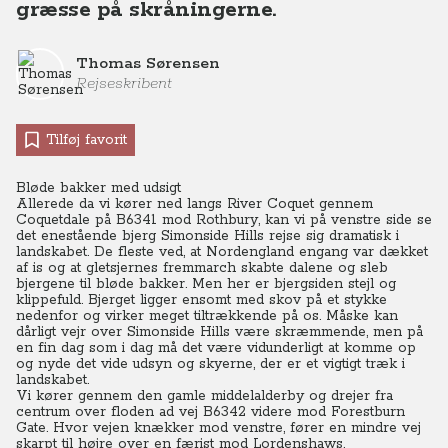
græsse på skråningerne.
Thomas Sørensen
Rejseskribent
Tilføj favorit
Bløde bakker med udsigt
Allerede da vi kører ned langs River Coquet gennem
Coquetdale på B6341 mod Rothbury, kan vi på venstre side se
det enestående bjerg Simonside Hills rejse sig dramatisk i
landskabet. De fleste ved, at Nordengland engang var dækket
af is og at gletsjernes fremmarch skabte dalene og sleb
bjergene til bløde bakker. Men her er bjergsiden stejl og
klippefuld. Bjerget ligger ensomt med skov på et stykke
nedenfor og virker meget tiltrækkende på os. Måske kan
dårligt vejr over Simonside Hills være skræmmende, men på
en fin dag som i dag må det være vidunderligt at komme op
og nyde det vide udsyn og skyerne, der er et vigtigt træk i
landskabet.
Vi kører gennem den gamle middelalderby og drejer fra
centrum over floden ad vej B6342 videre mod Forestburn
Gate. Hvor vejen knækker mod venstre, fører en mindre vej
skarpt til højre over en færist mod Lordenshaws.