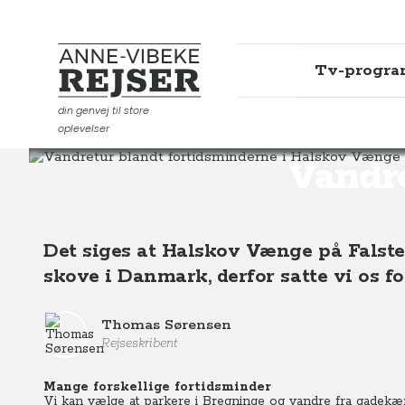
Tv-progr
Anne-Vibeke Rejser
din genvej til store
oplevelser
Destinationer
Europa
Danmark
Vandretur bland
Vandre
Det siges at Halskov Vænge på Falster
skove i Danmark, derfor satte vi os for
Thomas Sørensen
Rejseskribent
Mange forskellige fortidsminder
Vi kan vælge at parkere i Bregninge og vandre fra gadekæ