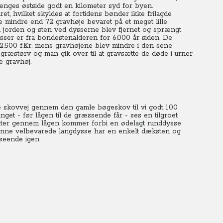
ænges østside godt en kilometer syd for byen.
, hvilket skyldes at fortidens bønder ikke frilagde
e mindre end 72 gravhøje bevaret på et meget lille
jorden og sten ved dysserne blev fjernet og sprængt
ysser er fra bondestenalderen for 6.000 år siden. De
g 2.500 f.Kr. mens gravhøjene blev mindre i den sene
f græstørv og man gik over til at gravsætte de døde i urner
 gravhøj.
e skovvej gennem den gamle bøgeskov til vi godt 100
nget - før lågen til de græssende får - ses en tilgroet
ætter gennem lågen kommer forbi en ødelagt runddysse
Denne velbevarede langdysse har en enkelt dæksten og
dseende igen.