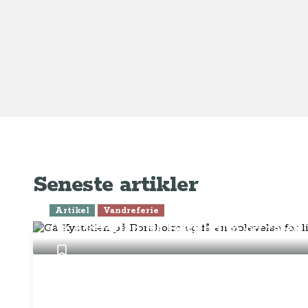
Seneste artikler
Artikel
Vandreferie
Gå Kyststien på Bornholm og få en o