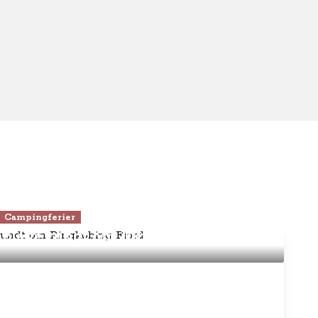
Campingferier
 opleve rundt om Ringkøbing Fjord