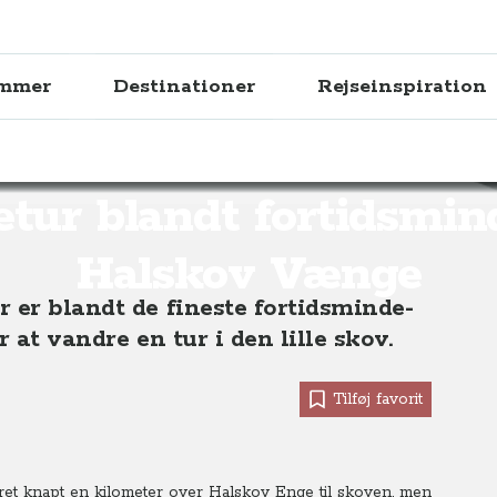
ammer
Destinationer
Rejseinspiration
t fortidsminderne i Halskov Vænge
tur blandt fortidsmin
Halskov Vænge
 er blandt de fineste fortidsminde-
 at vandre en tur i den lille skov.
Tilføj favorit
ret knapt en kilometer over Halskov Enge til skoven, men