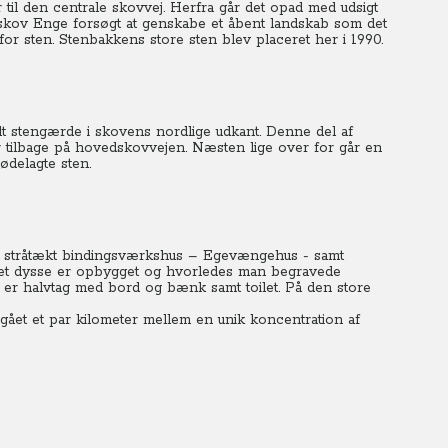
 til den centrale skovvej. Herfra går det opad med udsigt
skov Enge forsøgt at genskabe et åbent landskab som det
or sten. Stenbakkens store sten blev placeret her i 1990.
lt stengærde i skovens nordlige udkant. Denne del af
tilbage på hovedskovvejen. Næsten lige over for går en
ødelagte sten.
ønt stråtækt bindingsværkshus – Egevængehus - samt
et dysse er opbygget og hvorledes man begravede
r er halvtag med bord og bænk samt toilet. På den store
 gået et par kilometer mellem en unik koncentration af