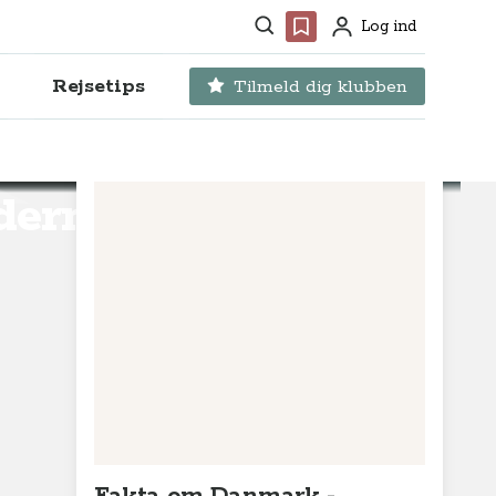
Søg
Favoritter
Log ind
Profil
Rejsetips
Tilmeld dig klubben
derne i