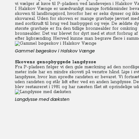
vi vælger at køre til P-pladsen ved landevejen i Halskov V
I Halskov Vænge er usædvanligt mange fortidsminder bevaret
skoven til landbrugsjord, hvorfor her er seks dysser og ikk
skovareal. Uden for skoven er mange gravhøje jævnet med 
med sortkrudt til brug ved husbyggeri og veje. De ældste d
største gravhøje er fra den tidlige bronzealder for omkrin
bronzealder. Det var blevet for dyrt med et stort forbrug a
efter ligbrænding. Herved kunne man begrave flere i samme
Gammel bøgeskov i Halskov Vænge
Skovens genopbyggede langdysse
Fra P-pladsen følger vi den gule mærkning ad den nordlig
meter inde har en mindre skovsti på venstre hånd. Lige i svi
langdysse, hvor kun spredte randsten er bevaret. Vi forts
uden randsten og står lidt efter ved en anden langdysse. 
blev restaureret i 1981 og har næsten fået sit oprindelige u
Langdysse med dæksten