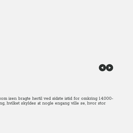
, som isen bragte hertil ved sidste istid for omkring 14.000-
ng, hvilket skyldes at nogle engang ville se, hvor stor