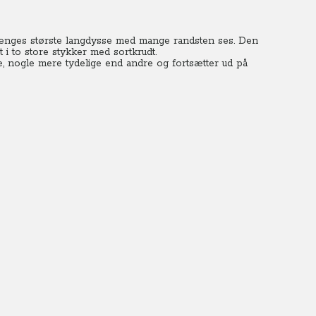
Vænges største langdysse med mange randsten ses. Den
i to store stykker med sortkrudt.
e, nogle mere tydelige end andre og fortsætter ud på