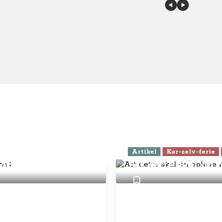
Artikel
Kør-selv-ferie
plevelse for livet
Alt dette skal du