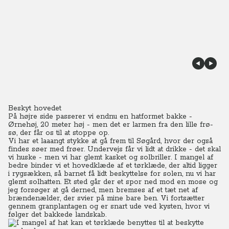
Beskyt hovedet
På højre side passerer vi endnu en hatformet bakke -
Ørnehøj, 20 meter høj - men det er larmen fra den lille frø-
sø, der får os til at stoppe op.
Vi har et laaangt stykke at gå frem til Søgård, hvor der også
findes søer med frøer. Undervejs får vi lidt at drikke - det skal
vi huske - men vi har glemt kasket og solbriller.
I mangel af
bedre binder vi et hovedklæde af et tørklæde, der altid ligger
i rygsækken, så barnet få lidt beskyttelse for solen, nu vi har
glemt solhatten. Et sted går der et spor ned mod en mose og
jeg forsøger at gå derned, men bremses af et tæt net af
brændenælder, der svier på mine bare ben.
Vi fortsætter
gennem granplantagen og er snart ude ved kysten, hvor vi
følger det bakkede landskab.