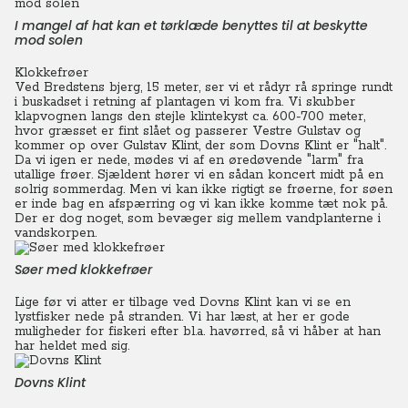
I mangel af hat kan et tørklæde benyttes til at beskytte
mod solen
Klokkefrøer
Ved Bredstens bjerg, 15 meter, ser vi et rådyr rå springe rundt
i buskadset i retning af plantagen vi kom fra. Vi skubber
klapvognen langs den stejle klintekyst ca. 600-700 meter,
hvor græsset er fint slået og passerer Vestre Gulstav og
kommer op over Gulstav Klint, der som Dovns Klint er "halt".
Da vi igen er nede, mødes vi af en øredøvende "larm" fra
utallige frøer. Sjældent hører vi en sådan koncert midt på en
solrig sommerdag.
Men vi kan ikke rigtigt se frøerne, for søen
er inde bag en afspærring og vi kan ikke komme tæt nok på.
Der er dog noget, som bevæger sig mellem vandplanterne i
vandskorpen.
Søer med klokkefrøer
Lige før vi atter er tilbage ved Dovns Klint kan vi se en
lystfisker nede på stranden. Vi har læst, at her er gode
muligheder for fiskeri efter bl.a. havørred, så vi håber at han
har heldet med sig.
Dovns Klint