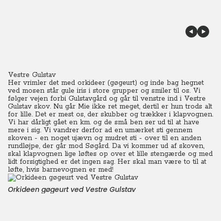
Vestre Gulstav
Her vrimler det med orkideer (gøgeurt) og inde bag hegnet
ved mosen står gule iris i store grupper og smiler til os. Vi
følger vejen forbi Gulstavgård og går til venstre ind i Vestre
Gulstav skov. Nu går Mie ikke ret meget, dertil er hun trods alt
for lille. Det er mest os, der skubber og trækker i klapvognen.
Vi har dårligt gået en km. og de små ben ser ud til at have
mere i sig. Vi vandrer derfor ad en umærket sti gennem
skoven - en noget ujævn og mudret sti - over til en anden
rundløjpe, der går mod Søgård.
Da vi kommer ud af skoven,
skal klapvognen lige løftes op over et lille stengærde og med
lidt forsigtighed er det ingen sag. Her skal man være to til at
løfte, hvis barnevognen er med!
Orkideen gøgeurt ved Vestre Gulstav