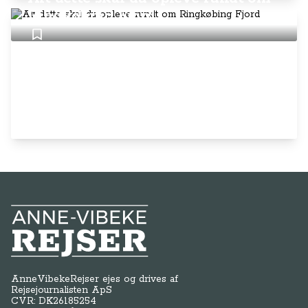
Ringkøbing Fjord
Anne-Vibeke Rejser
AnneVibekeRejser ejes og drives af
Rejsejournalisten ApS
CVR: DK
26185254