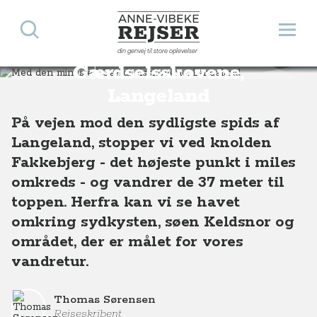
Søg
Åbn 
Anne-Vibeke Rejser
Med den mindste i
din genvej til store oplevelser
Destinationer
Europa
Danmark
Med den mindste i Gærdselsskovene, Langeland
Gærdselsskovene,
Langeland
På vejen mod den sydligste spids af
Langeland, stopper vi ved knolden
Fakkebjerg - det højeste punkt i miles
omkreds - og vandrer de 37 meter til
toppen. Herfra kan vi se havet
omkring sydkysten, søen Keldsnor og
området, der er målet for vores
vandretur.
Thomas Sørensen
Rejseskribent