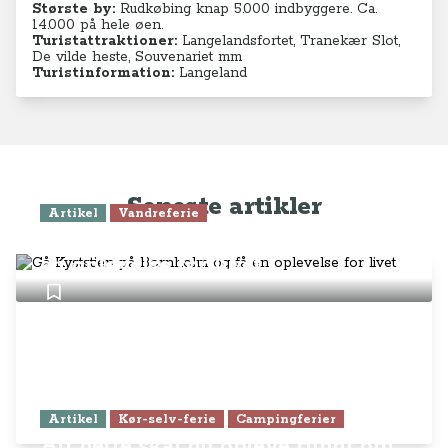
Største by:
Rudkøbing knap 5.000 indbyggere. Ca.
14.000 på hele øen.
Turistattraktioner:
Langelandsfortet, Tranekær Slot,
De vilde heste, Souvenariet mm
Turistinformation:
Langeland
Seneste artikler
Artikel
Vandreferie
Gå Kyststien på Bornholm og få
en oplevelse for livet
Artikel
Kør-selv-ferie
Campingferier
Alt dette skal du opleve rundt om