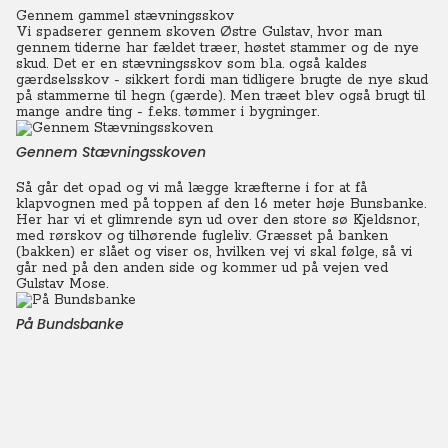
Gennem gammel stævningsskov
Vi spadserer gennem skoven Østre Gulstav, hvor man
gennem tiderne har fældet træer, høstet stammer og de nye
skud.
Det er en stævningsskov som bl.a. også kaldes
gærdselsskov - sikkert fordi man tidligere brugte de nye skud
på stammerne til hegn (gærde). Men træet blev også brugt til
mange andre ting - f.eks. tømmer i bygninger.
Gennem Stævningsskoven
Så går det opad og vi må lægge kræfterne i for at få
klapvognen med på toppen af den 16 meter høje Bunsbanke.
Her har vi et glimrende syn ud over den store sø Kjeldsnor,
med rørskov og tilhørende fugleliv. Græsset på banken
(bakken) er slået og viser os, hvilken vej vi skal følge, så vi
går ned på den anden side og kommer ud på vejen ved
Gulstav Mose.
På Bundsbanke