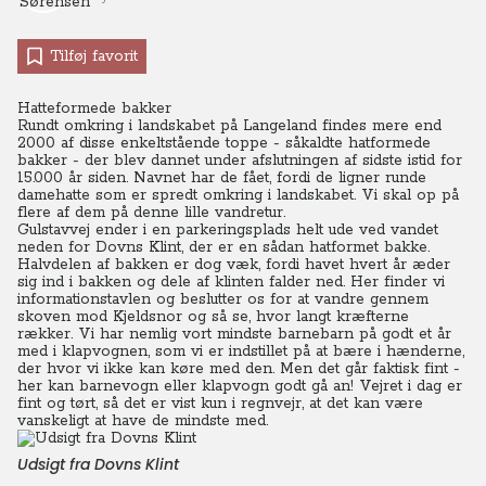
Tilføj favorit
Hatteformede bakker
Rundt omkring i landskabet på Langeland findes mere end
2000 af disse enkeltstående toppe - såkaldte hatformede
bakker - der blev dannet under afslutningen af sidste istid for
15.000 år siden.
Navnet har de fået, fordi de ligner runde
damehatte som er spredt omkring i landskabet. Vi skal op på
flere af dem på denne lille vandretur.
Gulstavvej ender i en parkeringsplads helt ude ved vandet
neden for Dovns Klint, der er en sådan hatformet bakke.
Halvdelen af bakken er dog væk, fordi havet hvert år æder
sig ind i bakken og dele af klinten falder ned. Her finder vi
informationstavlen og beslutter os for at vandre gennem
skoven mod Kjeldsnor og så se, hvor langt kræfterne
rækker. Vi har nemlig vort mindste barnebarn på godt et år
med i klapvognen, som vi er indstillet på at bære i hænderne,
der hvor vi ikke kan køre med den.
Men det går faktisk fint -
her kan barnevogn eller klapvogn godt gå an!
Vejret i dag er
fint og tørt, så det er vist kun i regnvejr, at det kan være
vanskeligt at have de mindste med.
Udsigt fra Dovns Klint