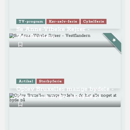
TV-program
Kør-selv-ferie
Cykelferie
Se Anne-Vibeke Rejser -
Vestflandern
Artikel
Storbyferie
Oplev Bruxelles mange bydele -
de har alle noget at byde på