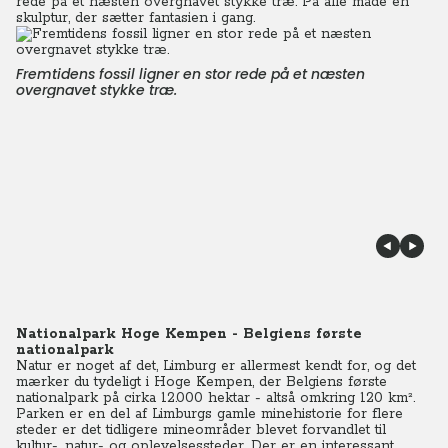
rede på et næsten overgnavet stykke træ. På alle måde en
skulptur, der sætter fantasien i gang.
Fremtidens fossil ligner en stor rede på et næsten
overgnavet stykke træ.
Nationalpark Hoge Kempen - Belgiens første
nationalpark
Natur er noget af det, Limburg er allermest kendt for, og det
mærker du tydeligt i Hoge Kempen, der Belgiens første
nationalpark på cirka 12.000 hektar - altså omkring 120 km².
Parken er en del af Limburgs gamle minehistorie for flere
steder er det tidligere mineområder blevet forvandlet til
kultur-, natur- og oplevelsessteder. Der er en interessant