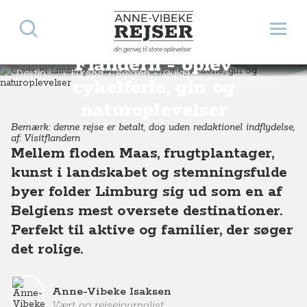
Søg
Åbn 
Guide til Limburg i
Anne-Vibeke Rejser
din genvej til store oplevelser
Flandern - oplev
Destinationer
Europa
Belgien
Guide til Limburg i Flandern - oplev cykelferie, gin og naturoplevelser
cykelferie, gin og
naturoplevelser
Bemærk: denne rejse er betalt, dog uden redaktionel indflydelse,
af: Visitflandern
Mellem floden Maas, frugtplantager,
kunst i landskabet og stemningsfulde
byer folder Limburg sig ud som en af
Belgiens mest oversete destinationer.
Perfekt til aktive og familier, der søger
det rolige.
Anne-Vibeke Isaksen
Vært og rejsejournalist