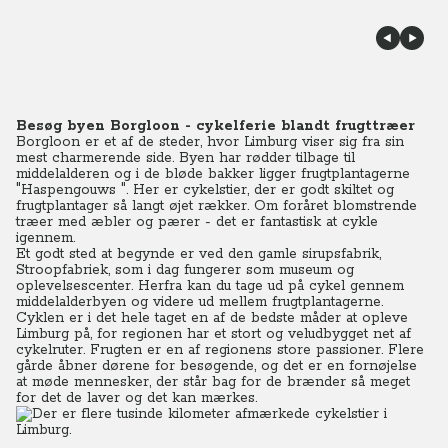
Besøg byen Borgloon - cykelferie blandt frugttræer
Borgloon er et af de steder, hvor Limburg viser sig fra sin
mest charmerende side. Byen har rødder tilbage til
middelalderen og i de bløde bakker ligger frugtplantagerne
"Haspengouws ". Her er cykelstier, der er godt skiltet og
frugtplantager så langt øjet rækker. Om foråret blomstrende
træer med æbler og pærer - det er fantastisk at cykle
igennem.
Et godt sted at begynde er ved den gamle sirupsfabrik,
Stroopfabriek, som i dag fungerer som museum og
oplevelsescenter. Herfra kan du tage ud på cykel gennem
middelalderbyen og videre ud mellem frugtplantagerne.
Cyklen er i det hele taget en af de bedste måder at opleve
Limburg på, for regionen har et stort og veludbygget net af
cykelruter. Frugten er en af regionens store passioner. Flere
gårde åbner dørene for besøgende, og det er en fornøjelse
at møde mennesker, der står bag for de brænder så meget
for det de laver og det kan mærkes.