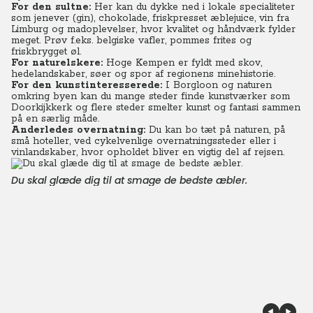
For den sultne:
Her kan du dykke ned i lokale specialiteter
som jenever (gin), chokolade, friskpresset æblejuice, vin fra
Limburg og madoplevelser, hvor kvalitet og håndværk fylder
meget. Prøv f.eks. belgiske vafler, pommes frites og
friskbrygget øl.
For naturelskere:
Hoge Kempen er fyldt med skov,
hedelandskaber, søer og spor af regionens minehistorie.
For den kunstinteresserede:
I Borgloon og naturen
omkring byen kan du mange steder finde kunstværker som
Doorkijkkerk og flere steder smelter kunst og fantasi sammen
på en særlig måde.
Anderledes overnatning:
Du kan bo tæt på naturen, på
små hoteller, ved cykelvenlige overnatningssteder eller i
vinlandskaber, hvor opholdet bliver en vigtig del af rejsen.
Du skal glæde dig til at smage de bedste æbler.