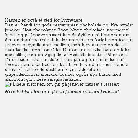
Hasselt er også et sted for livsnydere
Den er kendt for gode restauranter, chokolade og ikke mindst
jenever. Hos chocolatier Boon bliver chokolade nærmest til
kunst, og på Jenevermuseet kan du dykke ned i historien om
den enebærkrydrede drik, der regnes som forløberen for gin.
Jenever begyndte som medicin, men blev senere en del af
hverdagskulturen i området. Derfor er den ikke bare en lokal
specialitet, men en vigtig del af Hasselts identitet. På museet
får du både historien, duften, smagen og fornemmelsen af,
hvordan en lokal tradition kan blive til verdens mest kendte
drink. På det lokale destilleri Fryns videreføres
ginproduktionen, men der tænkes også i nye baner med
alkoholfri gin i flere smagsavarianter.
Få hele historien om gin på jenever museet i Hasselt.