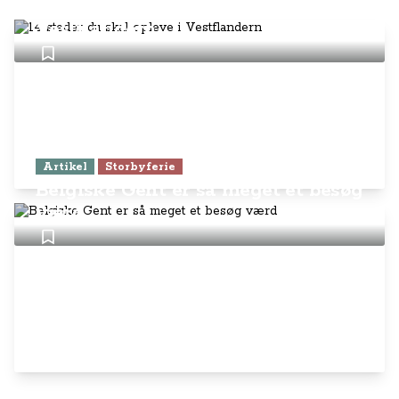
14 steder du skal opleve i
Vestflandern
Artikel
Storbyferie
Belgiske Gent er så meget et besøg
værd