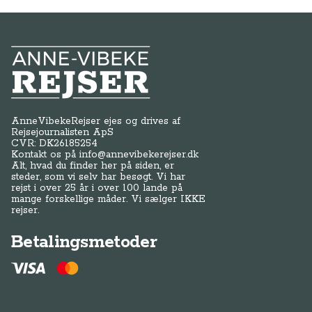
Anne-Vibeke Rejser
AnneVibekeRejser ejes og drives af
Rejsejournalisten ApS
CVR: DK
26185254
Kontakt os på
info@annevibekerejser.dk
Alt, hvad du finder her på siden, er
steder, som vi selv har besøgt. Vi har
rejst i over 25 år i over 100 lande på
mange forskellige måder. Vi sælger IKKE
rejser.
Betalingsmetoder