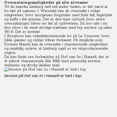
Overnatningsmuligheder på alle niveauer
Vil du mærke Limburg helt ind under huden, er det værd at
bo tæt på naturen. I Warredal kan du overnatte i rolige
omgivelser, hvor morgenen begynder med frisk luft, fuglelyde
og kaffe i det grønne. Det er den type ophold, hvor selve
overnatningen bliver en del af oplevelsen. Du bor ude i en
stor skov i de mest utrolige træhuse med top service og uden
Wi-fi. Det er bevidst.
I Borgloon kan cykelinteresserede bo på Le Courreur, hvor
både gæster og cykler bliver forkælet. På vingårde som
Domein Masnil kan du overnatte i charmerende omgivelser
og samtidig opleve, at Limburg også er en vinproducerende
region.
Du kan finde ren forkælelse på Hof van In i Hasselt, der er
et yderst charmerende lille B&B med personlig service,
wellness og utrolig lækker mad.
Service på Hof van In i Hasselt er helt i top.