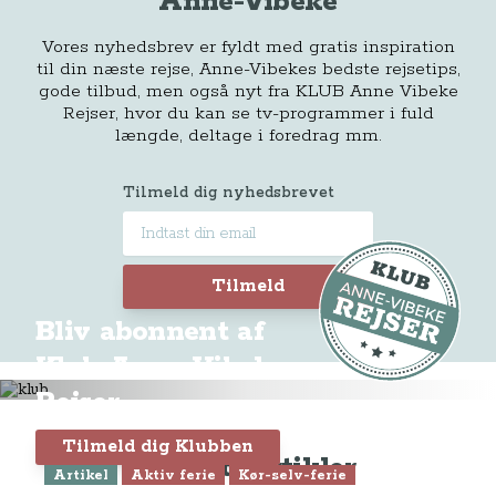
Anne-Vibeke
Vores nyhedsbrev er fyldt med gratis inspiration
til din næste rejse, Anne-Vibekes bedste rejsetips,
gode tilbud, men også nyt fra KLUB Anne Vibeke
Rejser, hvor du kan se tv-programmer i fuld
længde, deltage i foredrag mm.
Tilmeld dig nyhedsbrevet
Tilmeld
Bliv abonnent af
Klub Anne-Vibeke
Rejser
Tilmeld dig Klubben
Seneste artikler
Artikel
Aktiv ferie
Kør-selv-ferie