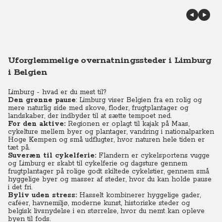
Uforglemmelige overnatningssteder i Limburg
i Belgien
Limburg - hvad er du mest til?
Den grønne pause
: Limburg viser Belgien fra en rolig og
mere naturlig side med skove, floder, frugtplantager og
landskaber, der indbyder til at sætte tempoet ned.
For den aktive:
Regionen er oplagt til kajak på Maas,
cykelture mellem byer og plantager, vandring i nationalparken
Hoge Kempen og små udflugter, hvor naturen hele tiden er
tæt på.
Suveræn til cykelferie:
Flandern er cykelsportens vugge
og Limburg er skabt til cykelferie og dagsture gennem
frugtplantager på rolige godt skiltede cykelstier, gennem små
hyggelige byer og masser af steder, hvor du kan holde pause
i det fri.
Byliv uden stress:
Hasselt kombinerer hyggelige gader,
caféer, havnemiljø, moderne kunst, historiske steder og
belgisk livsnydelse i en størrelse, hvor du nemt kan opleve
byen til fods.