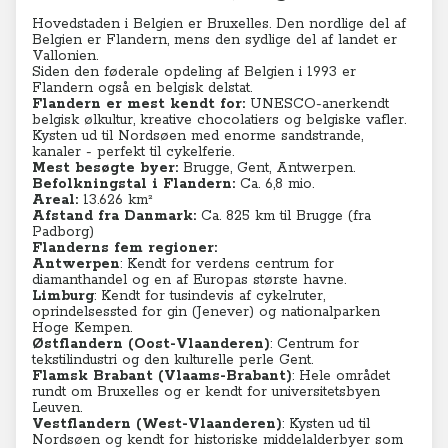
Hovedstaden i Belgien er Bruxelles. Den nordlige del af
Belgien er Flandern, mens den sydlige del af landet er
Vallonien.
Siden den føderale opdeling af Belgien i 1993 er
Flandern også en belgisk delstat.
Flandern er mest kendt for:
UNESCO-anerkendt
belgisk ølkultur, kreative chocolatiers og belgiske vafler.
Kysten ud til Nordsøen med enorme sandstrande,
kanaler - perfekt til cykelferie.
Mest besøgte byer:
Brugge, Gent, Antwerpen.
Befolkningstal i Flandern:
Ca. 6,8 mio.
Areal:
13.626 km²
Afstand fra Danmark:
Ca. 825 km til Brugge (fra
Padborg)
Flanderns fem regioner:
Antwerpen
: Kendt for verdens centrum for
diamanthandel og en af Europas største havne.
Limburg
: Kendt for tusindevis af cykelruter,
oprindelsessted for gin (Jenever) og nationalparken
Hoge Kempen.
Østflandern (Oost-Vlaanderen)
: Centrum for
tekstilindustri og den kulturelle perle Gent.
Flamsk Brabant (Vlaams-Brabant)
: Hele området
rundt om Bruxelles og er kendt for universitetsbyen
Leuven.
Vestflandern (West-Vlaanderen)
: Kysten ud til
Nordsøen og kendt for historiske middelalderbyer som