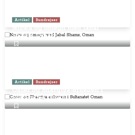
Artikel
Rundrejser
Nizwa og omegn med Jabal
Shams, Oman
Artikel
Rundrejser
Oaser og Sharqiya-ørkenen i
Sultanatet Oman