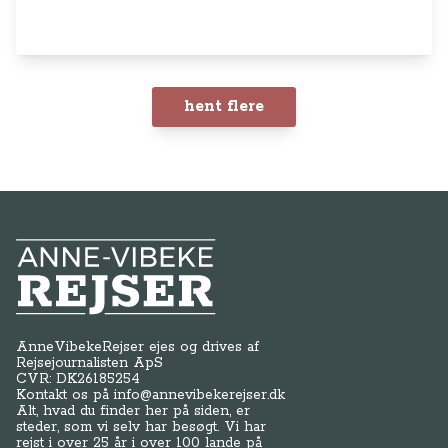
hent flere
Anne-Vibeke Rejser
AnneVibekeRejser ejes og drives af
Rejsejournalisten ApS
CVR: DK
26185254
Kontakt os på
info@annevibekerejser.dk
Alt, hvad du finder her på siden, er
steder, som vi selv har besøgt. Vi har
rejst i over 25 år i over 100 lande på