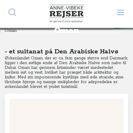
Søg
Åbn 
Anne-Vibeke Rejser
din genvej til store oplevelser
Destinationer
Asien
Oman
Oman
- et sultanat på Den Arabiske Halvø
Ørkenlandet Oman, der er ca. fem gange større end Danmark,
ligger i den østlige ende af Den Arabiske Halvø som nabo til
Dubai. Oman har gennem årtusinder været mødestedet
mellem øst og vest, hvilket har præget både arkitektur og
kultur. Med sin imponerende kystlinje med øde strande, sine
tårnhøje bjerge og mange muligheder for adspredelse er
ørkenlandet blevet et yndet turistmål.