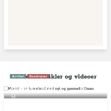
Seneste artikler og videoer
Artikel
Rundrejser
Muscat - en hovedstad med nyt og
gammelt i Oman