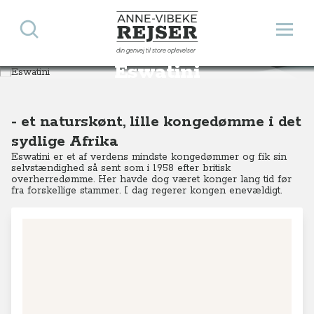
Søg
Åbn 
Anne-Vibeke Rejser
din genvej til store oplevelser
Destinationer
Afrika
Eswatini
Eswatini
- et naturskønt, lille kongedømme i det
sydlige Afrika
Eswatini er et af verdens mindste kongedømmer og fik sin
selvstændighed så sent som i 1958 efter britisk
overherredømme. Her havde dog været konger lang tid før
fra forskellige stammer.
I dag regerer kongen enevældigt.