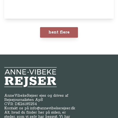
hent flere
Anne-Vibeke Rejser
AnneVibekeRejser ejes og drives af
Rejsejournalisten ApS
CVR: DK
26185254
Kontakt os på
info@annevibekerejser.dk
Alt, hvad du finder her på siden, er
steder, som vi selv har besøgt. Vi har