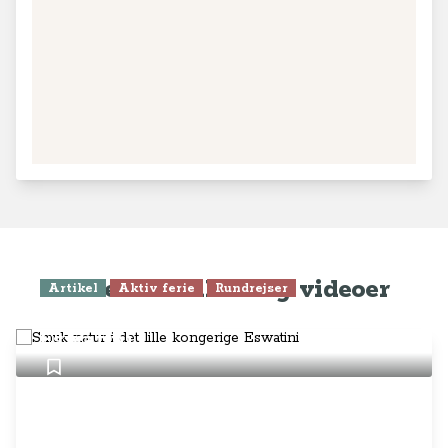
Seneste artikler og videoer
Artikel
Aktiv ferie
Rundrejser
Smuk natur i det lille kongerige
Eswatini